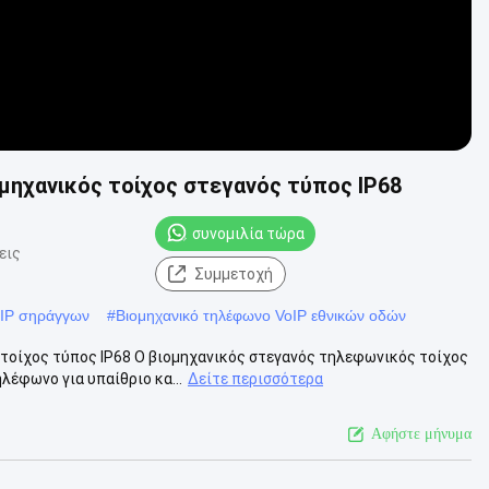
ηχανικός τοίχος στεγανός τύπος IP68
συνομιλία τώρα
εις
Συμμετοχή
oIP σηράγγων
#
Βιομηχανικό τηλέφωνο VoIP εθνικών οδών
τοίχος τύπος IP68 Ο βιομηχανικός στεγανός τηλεφωνικός τοίχος
έφωνο για υπαίθριο κα...
Δείτε περισσότερα
Αφήστε μήνυμα