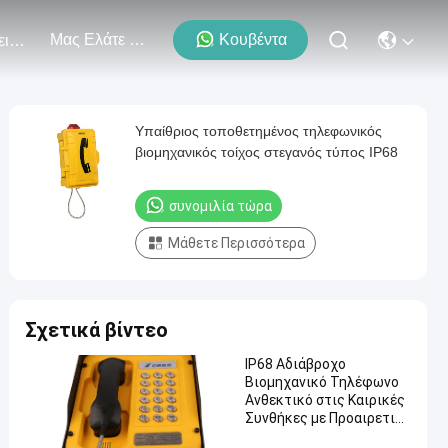
Μας Ελάτε Σε Επαφή Με
Κουβέντα
Εκδηλώσεις
Υπαίθριος τοποθετημένος τηλεφωνικός
βιομηχανικός τοίχος στεγανός τύπος IP68
συνομιλία τώρα
Μάθετε Περισσότερα
Σχετικά βίντεο
IP68 Αδιάβροχο
Βιομηχανικό Τηλέφωνο
Ανθεκτικό στις Καιρικές
Συνθήκες με Προαιρετική
Κάμερα και Ψηφιακή