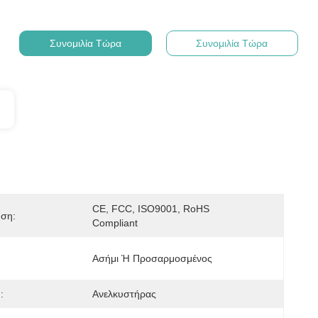
Συνομιλία Τώρα
Συνομιλία Τώρα
CE, FCC, ISO9001, RoHS 
ηση:
Compliant
Ασήμι Ή Προσαρμοσμένος
:
Ανελκυστήρας