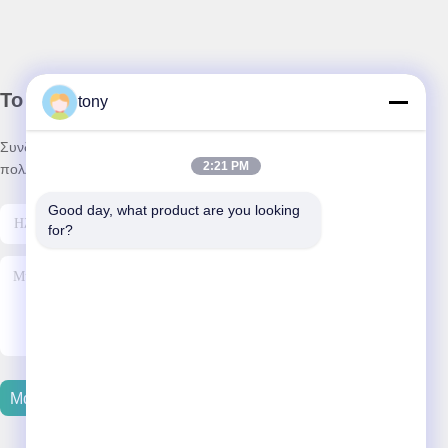
Το Δελτίο Ενημέρωσης
tony
Συνδρομηθείτε στο ενημερωτικό μας δελτίο για εκπτώσεις και
2:21 PM
πολλά άλλα.
Good day, what product are you looking 
for?
Μας Ελάτε Σε Επαφή Με