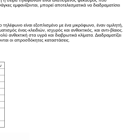
ή η σειρά τηλεφώνων είναι αλατισμένος ψεκασμός που
 ανάγκες εμφανίζονται, μπορεί αποτελεσματικά να διαδραματίσει
 τηλέφωνο είναι εξοπλισμένο με ένα μικρόφωνο, έναν ομιλητή,
τισμός ένας-κλειδιών, ισχυρός και ανθεκτικός, και αντι-βίαιος.
ολύ ανθεκτική στα υγρά και διαβρωτικά κλίματα. Διαδραματίζει
ονται οι απροσδόκητες καταστάσεις.
ν