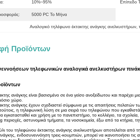
α:
10%~95%
Επίπεδο 
ροσφοράς:
5000 PC Το Μήνα
Αναλογικό τηλέφωνο έκτακτης ανάγκης ανελκυστήρων
, 
φή Προϊόντων
νεννοήσεων τηλεφωνικών αναλογικά ανελκυστήρων πινάκ
ροϊόντων
κτης ανάγκης είναι βασισμένο σε ένα γείσο ανοξείδωτου και παρέχει μια
μόσιο χώρο.
ακτης ανάγκης έχουν σχεδιαστεί σύμφωνα με τις απαιτήσεις πελατών 
τούτοις, η τηλεφωνική λύση σε μια σειρά του τηλεφώνου που εγκαθιστά
να εγκατασταθεί και χρήση με το πανεπιστήμιο, το κολλέγιο, τα σχολεία,
ng περιοχές, αστυνομικά τμήματα, τα νοσοκομεία, έξω από τα κτήρια, τ
ύλι του τηλεφώνου έκτακτης ανάγκης ανελκυστήρων αποτελείται από την 
ανάγκης, ενδοσυνεννόηση τρεις-κουμπιών, μπορεί να ικανοποιήσει τι