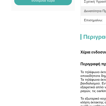
συνομιλία τώρα
Σχετική Υγρασί
Δυνατότητα Π
Επισημαίνω:
Περιγρα
Χέρια ενδοσυ
Περιγραφή π
Το τηλέφωνο έκτα
οποιοδήποτε δη
Τα τηλέφωνα έκτ
βανδαλισμού. Εν
εξαιρετικά απλό 
ραγών, τις oarki
Το εξωτερικό κοχ
κλήση έκτακτης 