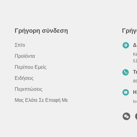
Γρήγορη σύνδεση
Γρήγ
Σπίτι
Δ
Κέ
Προϊόντα
5
Περίπου Εμείς
Τ
Ειδήσεις
8
Περιπτώσεις
Η
Μας Ελάτε Σε Επαφή Με
t