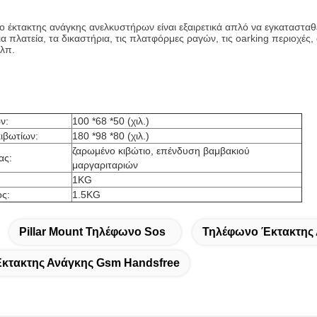
 έκτακτης ανάγκης ανελκυστήρων είναι εξαιρετικά απλό να εγκατασταθεί 
α πλατεία, τα δικαστήρια, τις πλατφόρμες ραγών, τις oarking περιοχές,
.λπ.
ν:
100 *68 *50 (χιλ.)
ιβωτίων:
180 *98 *80 (χιλ.)
ζαρωμένο κιβώτιο, επένδυση βαμβακιού
ας:
μαργαριταριών
1KG
ς:
1.5KG
Pillar Mount Τηλέφωνο Sos
Τηλέφωνο Έκτακτης 
κτακτης Ανάγκης Gsm Handsfree