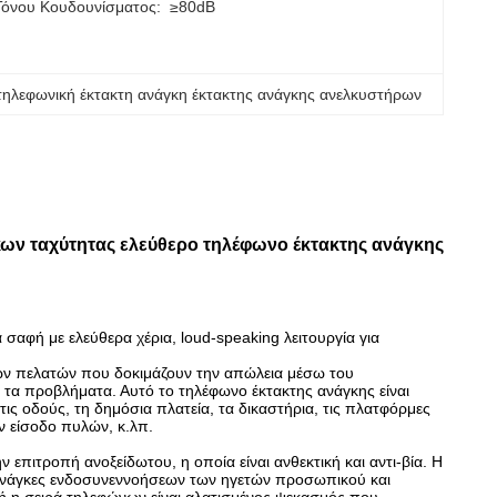
Τόνου Κουδουνίσματος:
≥80dB
τηλεφωνική έκτακτη ανάγκη έκτακτης ανάγκης ανελκυστήρων
ων ταχύτητας ελεύθερο τηλέφωνο έκτακτης ανάγκης
 σαφή με ελεύθερα χέρια, loud-speaking λειτουργία για
των πελατών που δοκιμάζουν την απώλεια μέσω του
 τα προβλήματα. Αυτό το τηλέφωνο έκτακτης ανάγκης είναι
 τις οδούς, τη δημόσια πλατεία, τα δικαστήρια, τις πλατφόρμες
ην είσοδο πυλών, κ.λπ.
επιτροπή ανοξείδωτου, η οποία είναι ανθεκτική και αντι-βία. Η
ς ανάγκες ενδοσυνεννοήσεων των ηγετών προσωπικού και