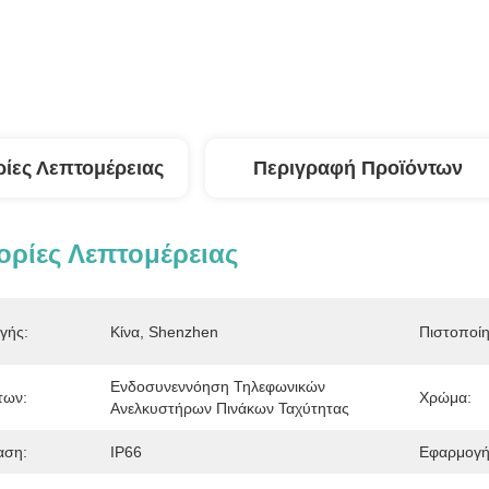
ίες Λεπτομέρειας
Περιγραφή Προϊόντων
ρίες Λεπτομέρειας
γής:
Κίνα, Shenzhen
Πιστοποί
Ενδοσυνεννόηση Τηλεφωνικών 
των:
Χρώμα:
Ανελκυστήρων Πινάκων Ταχύτητας
αση:
IP66
Εφαρμογή