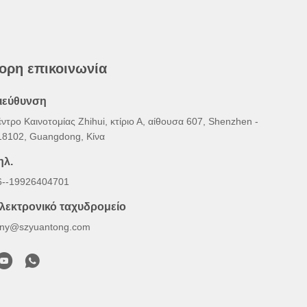
ορη επικοινωνία
ιεύθυνση
ντρο Καινοτομίας Zhihui, κτίριο Α, αίθουσα 607, Shenzhen -
18102, Guangdong, Κίνα
ηλ.
6--19926404701
λεκτρονικό ταχυδρομείο
ony@szyuantong.com