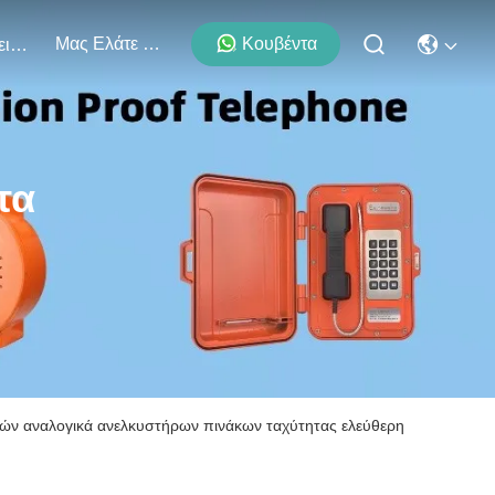
Μας Ελάτε Σε Επαφή Με
Κουβέντα
Εκδηλώσεις
τα
ών αναλογικά ανελκυστήρων πινάκων ταχύτητας ελεύθερη