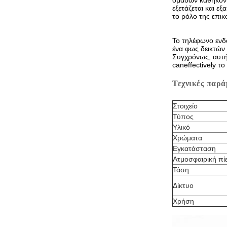
ομάδων καθήκοντ
εξετάζεται και ε
το ρόλο της επικ
Το τηλέφωνο ενδο
ένα φως δεικτών 
Συγχρόνως, αυτή 
caneffectively τ
Τεχνικές παρά
Στοιχείο
Τύπος
Υλικό
Χρώματα
Εγκατάσταση
Ατμοσφαιρική πί
Τάση
Δίκτυο
Χρήση