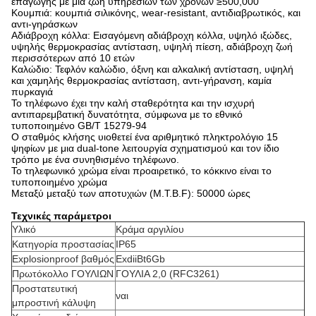
επαγωγής με μια ζωή υπηρεσιών των χρόνων ≥500,000
Κουμπιά: κουμπιά σιλικόνης, wear-resistant, αντιδιαβρωτικός, και
αντι-γηράσκων
Αδιάβροχη κόλλα: Εισαγόμενη αδιάβροχη κόλλα, υψηλό ιξώδες,
υψηλής θερμοκρασίας αντίσταση, υψηλή πίεση, αδιάβροχη ζωή
περισσότερων από 10 ετών
Καλώδιο: Τεφλόν καλώδιο, όξινη και αλκαλική αντίσταση, υψηλή
και χαμηλής θερμοκρασίας αντίσταση, αντι-γήρανση, καμία
πυρκαγιά
Το τηλέφωνο έχει την καλή σταθερότητα και την ισχυρή
αντιπαρεμβατική δυνατότητα, σύμφωνα με το εθνικό
τυποποιημένο GB/T 15279-94
Ο σταθμός κλήσης υιοθετεί ένα αριθμητικό πληκτρολόγιο 15
ψηφίων με μια dual-tone λειτουργία σχηματισμού και τον ίδιο
τρόπο με ένα συνηθισμένο τηλέφωνο.
Το τηλεφωνικό χρώμα είναι προαιρετικό, το κόκκινο είναι το
τυποποιημένο χρώμα
Μεταξύ μεταξύ των αποτυχιών (M.T.B.F): 50000 ώρες
Τεχνικές παράμετροι
Υλικό
Κράμα αργιλίου
Κατηγορία προστασίας
IP65
Explosionproof βαθμός
ExdiiBt6Gb
Πρωτόκολλο ΓΟΥΛΙΩΝ
ΓΟΥΛΙΑ 2,0 (RFC3261)
Προστατευτική
ναι
μπροστινή κάλυψη