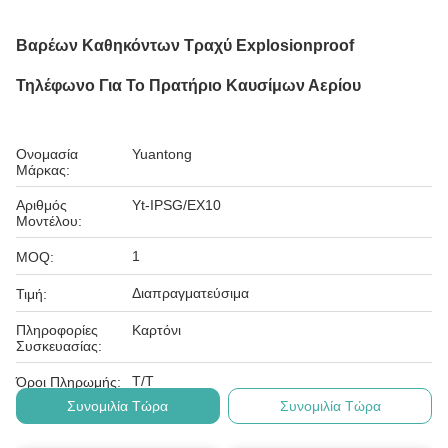
Βαρέων Καθηκόντων Τραχύ Explosionproof
Τηλέφωνο Για Το Πρατήριο Καυσίμων Αερίου
Ονομασία
Yuantong
Μάρκας:
Αριθμός
Yt-IPSG/EX10
Μοντέλου:
1
MOQ:
Διαπραγματεύσιμα
Τιμή:
Πληροφορίες
Καρτόνι
Συσκευασίας:
Τ/Τ
Όροι Πληρωμής:
Συνομιλία Τώρα
Συνομιλία Τώρα