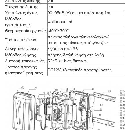
Χτυπώντας δείκτης
ναι
Τρέχοντας δείκτης
ναι
Χτυπώντας όγκος
90~95dB (Α) σε μια απόσταση 1m
Μέθοδος
wall-mounted
εγκατάστασης
Θερμοκρασία εργασίας
-40℃~70℃
πίνακας πλήρων πληκτρολογίων/
Τρόπος πινάκων
αυτόματος πίνακας από-γάντζων
Διεγερτικός χρόνος
λιγότερο από 3S
Μέθοδος κλήσης
πλήρης-διπλή κλήση στη λαβή
Διεπαφή επικοινωνίας
RJ45 λιμένας δικτύων
Τρόπος παροχής
DC12V, εξωτερικός προσαρμοστής
ηλεκτρικού ρεύματος