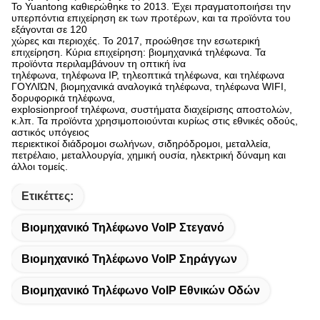
Το Yuantong καθιερώθηκε το 2013. Έχει πραγματοποιήσει την
υπερπόντια επιχείρηση εκ των προτέρων, και τα προϊόντα του
εξάγονται σε 120
χώρες και περιοχές. Το 2017, προώθησε την εσωτερική
επιχείρηση. Κύρια επιχείρηση: βιομηχανικά τηλέφωνα. Τα
προϊόντα περιλαμβάνουν τη οπτική ίνα
τηλέφωνα, τηλέφωνα IP, τηλεοπτικά τηλέφωνα, και τηλέφωνα
ΓΟΥΛΙΏΝ, βιομηχανικά αναλογικά τηλέφωνα, τηλέφωνα WIFI,
δορυφορικά τηλέφωνα,
explosionproof τηλέφωνα, συστήματα διαχείρισης αποστολών,
κ.λπ. Τα προϊόντα χρησιμοποιούνται κυρίως στις εθνικές οδούς,
αστικός υπόγειος
περιεκτικοί διάδρομοι σωλήνων, σιδηρόδρομοι, μεταλλεία,
πετρέλαιο, μεταλλουργία, χημική ουσία, ηλεκτρική δύναμη και
άλλοι τομείς.
Ετικέττες:
Βιομηχανικό Τηλέφωνο VoIP Στεγανό
Βιομηχανικό Τηλέφωνο VoIP Σηράγγων
Βιομηχανικό Τηλέφωνο VoIP Εθνικών Οδών