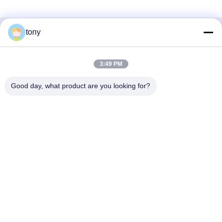
tony
Γρήγορη επικοινωνία
Διεύθυνση
3:49 PM
Κέντρο Καινοτομίας Zhihui, κτίριο Α, αίθουσα 607, Shenzhen
Good day, what product are you looking for?
- 518102, Guangdong, Κίνα
Τηλ.
86--19926404701
Ηλεκτρονικό ταχυδρομείο
tony@szyuantong.com
Πολιτική μυστικότητας
|
Sitemap
| Καλή ποιότητα της Κίνας
Βιομηχανικό στεγανό τηλέφωνο Προμηθευτής. Πνευματικά