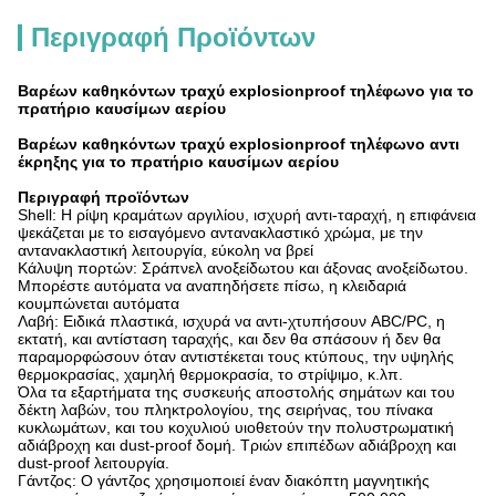
Περιγραφή Προϊόντων
Βαρέων καθηκόντων τραχύ explosionproof τηλέφωνο για το
πρατήριο καυσίμων αερίου
Βαρέων καθηκόντων τραχύ explosionproof τηλέφωνο αντι
έκρηξης για το πρατήριο καυσίμων αερίου
Περιγραφή προϊόντων
Shell: Η ρίψη κραμάτων αργιλίου, ισχυρή αντι-ταραχή, η επιφάνεια
ψεκάζεται με το εισαγόμενο αντανακλαστικό χρώμα, με την
αντανακλαστική λειτουργία, εύκολη να βρεί
Κάλυψη πορτών: Σράπνελ ανοξείδωτου και άξονας ανοξείδωτου.
Μπορέστε αυτόματα να αναπηδήσετε πίσω, η κλειδαριά
κουμπώνεται αυτόματα
Λαβή: Ειδικά πλαστικά, ισχυρά να αντι-χτυπήσουν ABC/PC, η
εκτατή, και αντίσταση ταραχής, και δεν θα σπάσουν ή δεν θα
παραμορφώσουν όταν αντιστέκεται τους κτύπους, την υψηλής
θερμοκρασίας, χαμηλή θερμοκρασία, το στρίψιμο, κ.λπ.
Όλα τα εξαρτήματα της συσκευής αποστολής σημάτων και του
δέκτη λαβών, του πληκτρολογίου, της σειρήνας, του πίνακα
κυκλωμάτων, και του κοχυλιού υιοθετούν την πολυστρωματική
αδιάβροχη και dust-proof δομή. Τριών επιπέδων αδιάβροχη και
dust-proof λειτουργία.
Γάντζος: Ο γάντζος χρησιμοποιεί έναν διακόπτη μαγνητικής