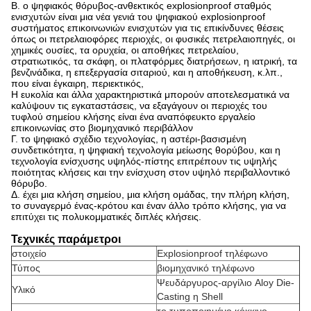
Β. ο ψηφιακός θόρυβος-ανθεκτικός explosionproof σταθμός
ενισχυτών είναι μια νέα γενιά του ψηφιακού explosionproof
συστήματος επικοινωνιών ενισχυτών για τις επικίνδυνες θέσεις
όπως οι πετρελαιοφόρες περιοχές, οι φυσικές πετρελαιοπηγές, οι
χημικές ουσίες, τα ορυχεία, οι αποθήκες πετρελαίου,
στρατιωτικός, τα σκάφη, οι πλατφόρμες διατρήσεων, η ιατρική, τα
βενζινάδικα, η επεξεργασία σιταριού, και η αποθήκευση, κ.λπ.,
που είναι έγκαιρη, περιεκτικός,
Η ευκολία και άλλα χαρακτηριστικά μπορούν αποτελεσματικά να
καλύψουν τις εγκαταστάσεις, να εξαγάγουν οι περιοχές του
τυφλού σημείου κλήσης είναι ένα αναπόφευκτο εργαλείο
επικοινωνίας στο βιομηχανικό περιβάλλον
Γ. το ψηφιακό σχέδιο τεχνολογίας, η αστέρι-βασισμένη
συνδετικότητα, η ψηφιακή τεχνολογία μείωσης θορύβου, και η
τεχνολογία ενίσχυσης υψηλός-πίστης επιτρέπουν τις υψηλής
ποιότητας κλήσεις και την ενίσχυση στον υψηλό περιβαλλοντικό
θόρυβο.
Δ. έχει μια κλήση σημείου, μια κλήση ομάδας, την πλήρη κλήση,
το συναγερμό ένας-κρότου και έναν άλλο τρόπο κλήσης, για να
επιτύχει τις πολυκομματικές διπλές κλήσεις.
Τεχνικές παράμετροι
στοιχείο
Explosionproof τηλέφωνο
Τύπος
βιομηχανικό τηλέφωνο
Ψευδάργυρος-αργίλιο Aloy Die-
Υλικό
Casting η Shell