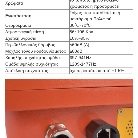
το τυποποιημένο κόκκινο
Χρώματα
χρώματος ή προσαρμόζει
Τοίχος που τοποθετείται ή
Εγκατάσταση
μοντάρισμα Πολωνού
Θερμοκρασία
30℃~70℃
Ατμοσφαιρική πίεση
86~106 Kpa
Σχετική υγρασία
10%~95%
Περιβαλλοντικός θόρυβος
≤60dB (Α)
Μοχλός τόνου κουδουνίσματος
≥80dB
Χαμηλής συχνότητας ομάδα
697-941Hz
Ομάδα υψηλής συχνότητας
1209-1477Hz
Απόκλιση συχνότητας
όχι περισσότερο από ±1.5%