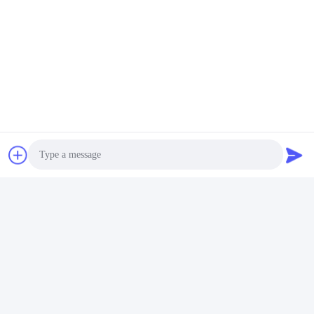
Το Q. Ποιοι είναι οι όροι πληρωμής σας;
Α: Για το δείγμα: PayPal, δυτική ένωση για τη μαζική διαταγή: T/T,
L/C.
Το Q. Τι ο χρόνος παράδοσης του δείγματος θα ήταν;
Α: Τακτικά 3-7 ημέρες
Το Q. Προσφέρετε μια εγγύηση για τα προϊόντα;
Α. Ναι, προσφέρουμε 24 μήνες εγγύησης για τα προϊόντα μας.
Ετικέττες:
Βιομηχανικό Τηλέφωνο VoIP Στεγανό
Βιομηχανικό Τηλέφωνο VoIP Σηράγγων
Βιομηχανικό Τηλέφωνο VoIP Εθνικών Οδών
Photo
Video Call
Audio Call
Γρήγορη επικοινωνία