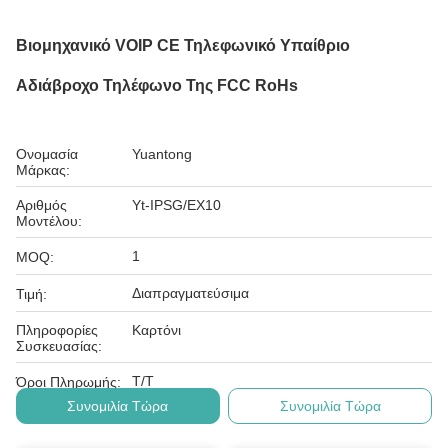
Βιομηχανικό VOIP CE Τηλεφωνικό Υπαίθριο
Αδιάβροχο Τηλέφωνο Της FCC RoHs
Ονομασία
Yuantong
Μάρκας:
Αριθμός
Yt-IPSG/EX10
Μοντέλου:
1
MOQ:
Διαπραγματεύσιμα
Τιμή:
Πληροφορίες
Καρτόνι
Συσκευασίας:
Τ/Τ
Όροι Πληρωμής:
Συνομιλία Τώρα
Συνομιλία Τώρα