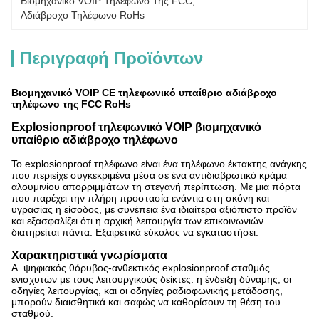
Βιομηχανικό VOIP Τηλέφωνο Της FCC
, 
Αδιάβροχο Τηλέφωνο RoHs
Περιγραφή Προϊόντων
Βιομηχανικό VOIP CE τηλεφωνικό υπαίθριο αδιάβροχο
τηλέφωνο της FCC RoHs
Explosionproof τηλεφωνικό VOIP βιομηχανικό
υπαίθριο αδιάβροχο τηλέφωνο
Το explosionproof τηλέφωνο είναι ένα τηλέφωνο έκτακτης ανάγκης
που περιείχε συγκεκριμένα μέσα σε ένα αντιδιαβρωτικό κράμα
αλουμινίου απορριμμάτων τη στεγανή περίπτωση. Με μια πόρτα
που παρέχει την πλήρη προστασία ενάντια στη σκόνη και
υγρασίας η είσοδος, με συνέπεια ένα ιδιαίτερα αξιόπιστο προϊόν
και εξασφαλίζει ότι η αρχική λειτουργία των επικοινωνιών
διατηρείται πάντα. Εξαιρετικά εύκολος να εγκαταστήσει.
Χαρακτηριστικά γνωρίσματα
Α. ψηφιακός θόρυβος-ανθεκτικός explosionproof σταθμός
ενισχυτών με τους λειτουργικούς δείκτες: η ένδειξη δύναμης, οι
οδηγίες λειτουργίας, και οι οδηγίες ραδιοφωνικής μετάδοσης,
μπορούν διαισθητικά και σαφώς να καθορίσουν τη θέση του
σταθμού.